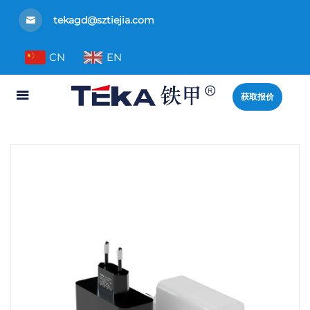
tekagd@sztiejia.com
CN
EN
获取报价