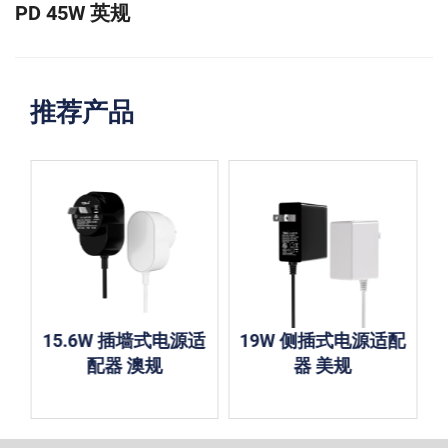
PD 45W 英规
推荐产品
 插墙式电源适
19W 侧插式电源适配
72W桌面式电
器 澳规
器 美规
器