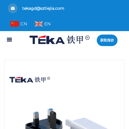
tekagd@sztiejia.com
CN
EN
获取报价