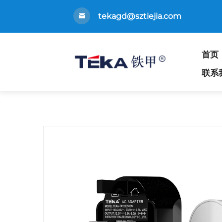
tekagd@sztiejia.com
首页
联系