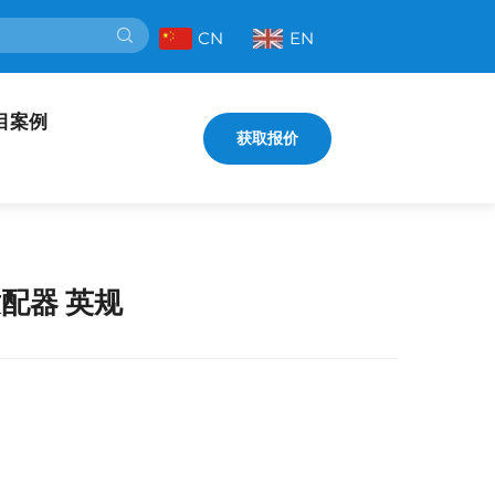
CN
EN
目案例
获取报价
配器 英规