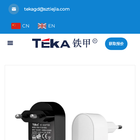
tekagd@sztiejia.com
CN
EN
获取报价