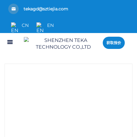
tekagd@sztiejia.com
CN
EN
获取报价