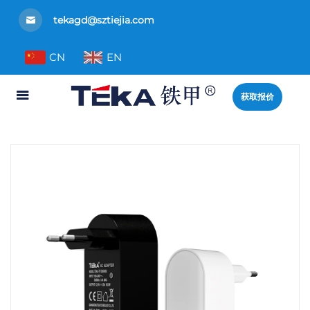
tekagd@sztiejia.com
CN
EN
获取报价